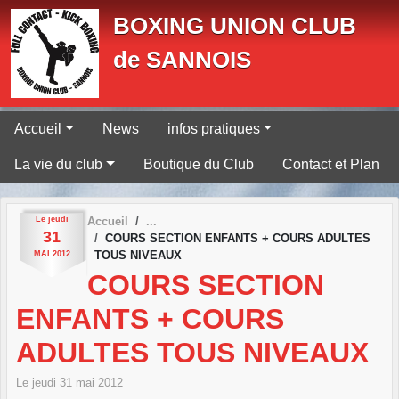
Panneau de gestion des cookies
BOXING UNION CLUB
de SANNOIS
Accueil
News
infos pratiques
La vie du club
Boutique du Club
Contact et Plan
Le
jeudi
Accueil
31
COURS SECTION ENFANTS + COURS ADULTES
TOUS NIVEAUX
MAI
2012
COURS SECTION
ENFANTS + COURS
ADULTES TOUS NIVEAUX
Le
jeudi
31
mai
2012