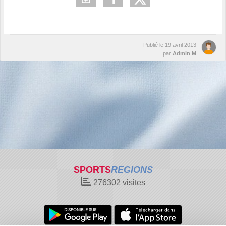
Publié le
19 avril 2013
par
Admin M
SPORTS
REGIONS
276302
visites