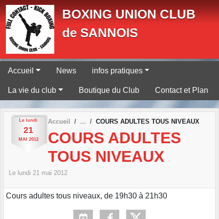
Panneau de gestion des cookies
BOXING UNION CLUB
de SANNOIS
Accueil
News
infos pratiques
La vie du club
Boutique du Club
Contact et Plan
Le
lundi
Accueil
COURS ADULTES TOUS NIVEAUX
21
COURS ADULTES
MAI
2012
TOUS NIVEAUX
Le
lundi
21
mai
2012
Cours adultes tous niveaux, de 19h30 à 21h30