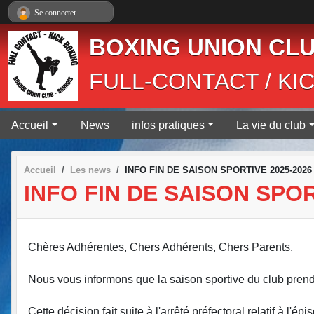
Panneau de gestion des cookies
Se connecter
BOXING UNION CLU
FULL-CONTACT / KI
Accueil
News
infos pratiques
La vie du club
Accueil
Les news
INFO FIN DE SAISON SPORTIVE 2025-2026
INFO FIN DE SAISON SPOR
Chères Adhérentes, Chers Adhérents, Chers Parents,
Nous vous informons que la saison sportive du club prend 
Cette décision fait suite à l'arrêté préfectoral relatif à l'