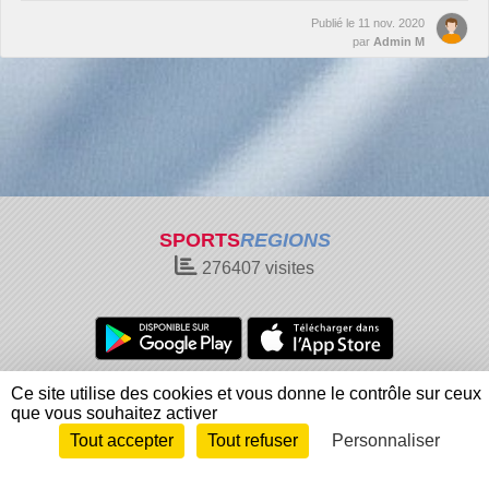
Publié le
11 nov. 2020
par
Admin M
SPORTS
REGIONS
276407
visites
Charte cookies
Gestion des cookies
Ce site utilise des cookies et vous donne le contrôle sur ceux
que vous souhaitez activer
Informations légales
Signaler un contenu inapproprié
Tout accepter
Tout refuser
Personnaliser
Envie de participer ?
Connexion