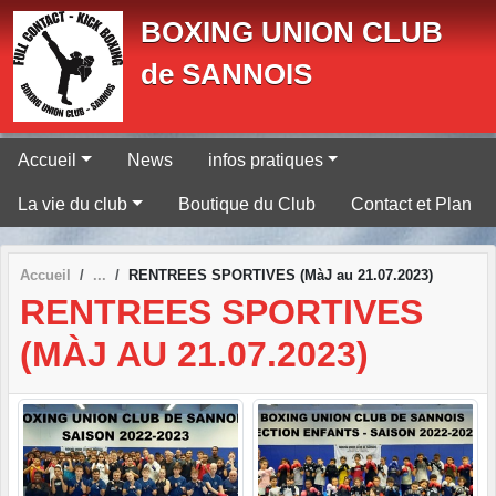
Panneau de gestion des cookies
BOXING UNION CLUB
de SANNOIS
Accueil
News
infos pratiques
La vie du club
Boutique du Club
Contact et Plan
Accueil
RENTREES SPORTIVES (MàJ au 21.07.2023)
RENTREES SPORTIVES
(MÀJ AU 21.07.2023)