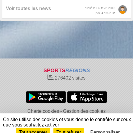
Voir toutes les news
Publié le
06 févr. 2013
par
Admin M
SPORTS
REGIONS
276402
visites
Charte cookies
Gestion des cookies
Informations légales
Signaler un contenu inapproprié
Ce site utilise des cookies et vous donne le contrôle sur ceux
que vous souhaitez activer
Tout accepter
Tout refuser
Personnaliser
Envie de participer ?
Connexion