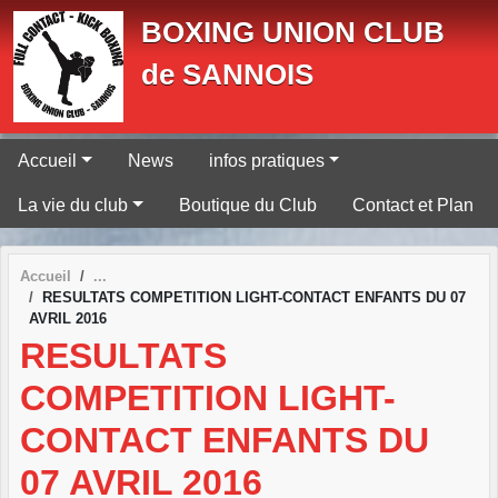
Panneau de gestion des cookies
BOXING UNION CLUB
de SANNOIS
Accueil
News
infos pratiques
La vie du club
Boutique du Club
Contact et Plan
Accueil
RESULTATS COMPETITION LIGHT-CONTACT ENFANTS DU 07
AVRIL 2016
RESULTATS
COMPETITION LIGHT-
CONTACT ENFANTS DU
07 AVRIL 2016