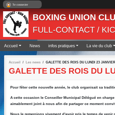
Panneau de gestion des cookies
Se connecter
BOXING UNION CLU
FULL-CONTACT / KI
Accueil
News
infos pratiques
La vie du club
Accueil
Les news
GALETTE DES ROIS DU LUNDI 23 JANVIER
GALETTE DES ROIS DU LU
Pour fêter cette nouvelle année, le club organisait sa traditi
A cette occasion le Conseiller Municipal Délégué en charge 
aimablement joint à nous afin de partager ce moment conviv
Nous le remercions vivement d'avoir pris le temps de venir