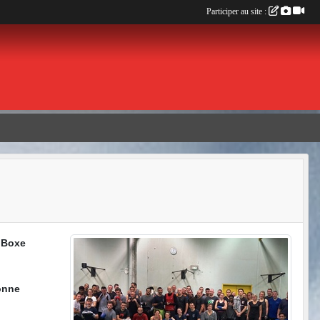
Participer au site :
e Boxe
onne