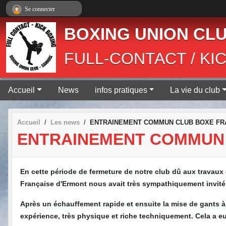
Panneau de gestion des cookies
Se connecter
BOXING UNION CLU
FULL-CONTACT / KI
Accueil
News
infos pratiques
La vie du club
Accueil
Les news
ENTRAINEMENT COMMUN CLUB BOXE FR
ENTRAINEMENT COMMUN 
En cette période de fermeture de notre club dû aux travaux
Française d'Ermont nous avait très sympathiquement invité 
Après un échauffement rapide et ensuite la mise de gants à
expérience, très physique et riche techniquement. Cela a 